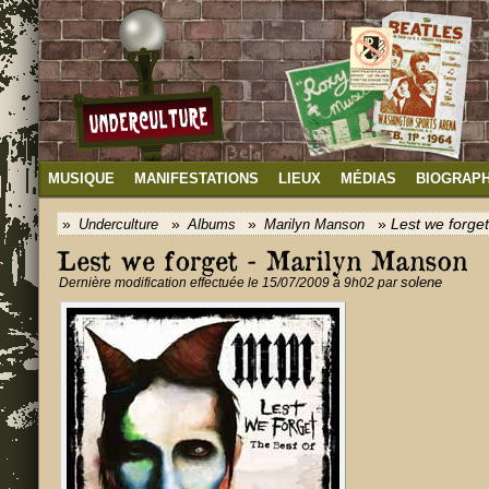
MUSIQUE
MANIFESTATIONS
LIEUX
MÉDIAS
BIOGRAPH
Lest we forge
Underculture
Albums
Marilyn Manson
Lest 
we 
forget - 
Marilyn 
Manson
solene
Dernière modification effectuée le 15/07/2009 à 9h02 par