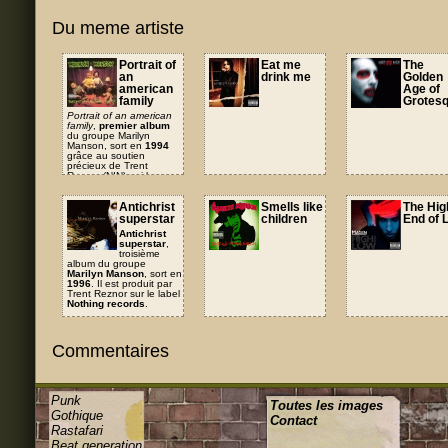
Du meme artiste
Portrait of
Eat me
The
an
drink me
Golden
american
Age of
family
Grotes
Portrait of an american
family
,
premier album
du groupe Marilyn
Manson, sort en
1994
grâce au soutien
précieux de Trent
Reznor (NIN) qui le
produira sur son label
Nothing records
.
Antichrist
Smells like
The Hig
superstar
children
End of 
Antichrist
superstar
,
troisième
album du groupe
Marilyn Manson
, sort en
1996
. Il est produit par
Trent Reznor sur le label
Nothing records
.
Commentaires
Punk
Toutes les images
Gothique
Contact
Rastafari
Beat generation