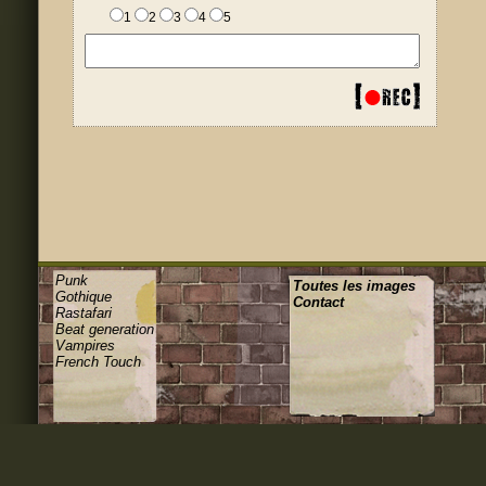
1
2
3
4
5
Punk
Toutes les images
Gothique
Contact
Rastafari
Beat generation
Vampires
French Touch